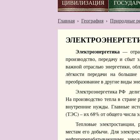
ЦИВИЛИЗАЦИЯ
ГОСУДАР
Главная
›
География
›
Природные р
ЭЛЕКТРОЭНЕРГЕТ
Электроэнергетика
— отрас
производство, передачу и сбыт э
важной отраслью энергетики, об
лёгкости передачи на большие 
преобразование в другие виды эн
Электроэнергетика РФ делитс
На производство тепла в стране 
внутренние нужды. Главные ист
(ТЭС) – их 68% от общего числа э
Тепловые электростанции, 
местам его добычи. Для электро
нефтеперерабатывающими завод