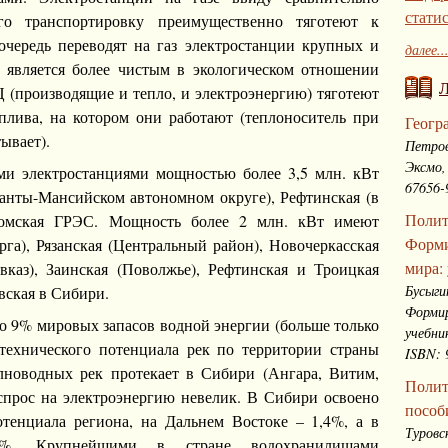
стати
го транспортировку преимущественно тяготеют к
чередь переводят на газ электростанции крупных и
далее..
 является более чистым в экологическом отношении
Ц (производящие и тепло, и электроэнергию) тяготеют
плива, на котором они работают (теплоноситель при
Геогр
ывает).
Петров
Эксмо,
 электростанциями мощностью более 3,5 млн. кВт
67656-
Ханты-Мансийском автономном округе), Рефтинская (в
Полит
ромская ГРЭС. Мощность более 2 млн. кВт имеют
Форми
га), Рязанская (Центральный район), Новочеркасская
мира:
каз), Заинская (Поволжье), Рефтинская и Троицкая
Бусыги
вская в Сибири.
Формир
о 9% мировых запасов водной энергии (больше только
учебни
 технического потенциала рек по территории страны
ISBN: 
лноводных рек протекает в Сибири (Ангара, Витим,
Полит
 спрос на электроэнергию невелик. В Сибири освоено
пособ
тенциала региона, на Дальнем Востоке – 1,4%, а в
Туровс
6%. Крупнейшими в стране водохранилищами