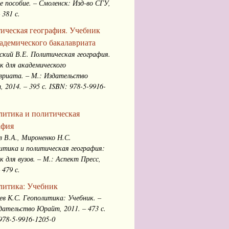
е пособие. – Смоленск: Изд-во СГУ,
 381 с.
ическая география. Учебник
кадемического бакалавриата
кий В.Е. Политическая география.
к для академического
вриата. – М.: Издательство
 2014. – 395 с. ISBN: 978-5-9916-
литика и политическая
афия
в В.А., Мироненко Н.С.
итика и политическая география:
к для вузов. – М.: Аспект Пресс,
 479 с.
литика: Учебник
в К.С. Геополитика: Учебник. –
дательство Юрайт, 2011. – 473 с.
978-5-9916-1205-0