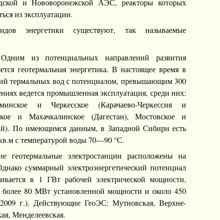
дской и Нововоронежской АЭС, реакторы которых
ься из эксплуатации.
дов энергетики существуют, так называемые
. Одним из потенциальных направлений развития
ется геотермальная энергетика. В настоящее время в
ний термальных вод с потенциалом, превышающим 300
ениях ведется промышленная эксплуатация, среди них:
ьминское и Черкесское (Карачаево-Черкессия и
ское и Махачкалинское (Дагестан), Мостовское и
ай). По имеющимся данным, в Западной Сибири есть
кв.м с температурой воды 70—90 °С.
ие геотермальные электростанции расположены на
Однако суммарный электроэнергетический потенциал
ивается в 1 ГВт рабочей электрической мощности,
ть более 80 МВт установленной мощности и около 450
2009 г.). Действующие ГеоЭС: Мутновская, Верхне-
ая, Менделеевская.