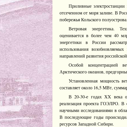
Приливные электростанции 
отсеченном от моря заливе. В Ро
побережья Кольского полуострова
Ветровая энергетика. Те
оценивается в более чем 40 млр
энергетики в России рассмат
использования возобновляемых
направлений развития российской
Особой концентрацией ве
Арктического океанов, предгорные
Установленная мощность ве
составляет около 16,5 МВт, сумма
В 20-30-е годах XX века о
реализация проекта ГОЭЛРО. В с
научными исследованиями в обла
В последующие годы происходи
ресурсов Западной Сибири.