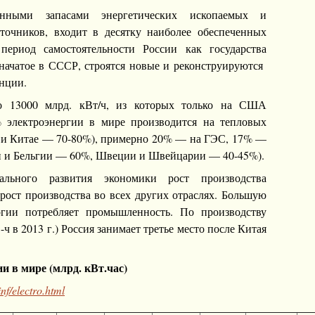
енными запасами энергетических ископаемых и
точников, входит в десятку наиболее обеспеченных
 период самостоятельности России как государства
 начатое в СССР, строятся новые и реконструируются
нции.
о 13000 млрд. кВт/ч, из которых только на США
 электроэнергии в мире производится на тепловых
 и Китае — 70-80%), примерно 20% — на ГЭС, 17% —
и и Бельгии — 60%, Швеции и Швейцарии — 40-45%).
ального развития экономики рост производства
рост производства во всех других отраслях. Большую
ргии потребляет промышленность. По производству
-ч в 2013 г.) Россия занимает третье место после Китая
и в мире (млрд. кВт.час)
inf/electro.htm
l