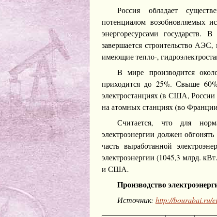
Россия обладает существ
потенциалом возобновляемых ис
энергоресурсами государств. В
завершается строительство АЭС,
имеющие тепло-, гидроэлектроста
В мире производится окол
приходится до 25%. Свыше 60%
электростанциях (в США, России
на атомных станциях (во Франци
Считается, что для норм
электроэнергии должен обгонять 
часть выработанной электроэне
электроэнергии (1045,3 млрд. кВт.
и США.
Производство электроэнерги
Источник:
http://bourabai.ru/e