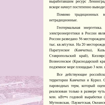
выработавшим ресурс Ленингра
вскоре начнут постепенно выводит
Помимо традиционных ви
нетрадиционные.
Геотермальная энергетика
электроэнергетики в России явля
России разведано 56 месторожде
тыс. кв.м/сутки. На 20 месторожд
Паратунское (Камчатка), Каз
Ставропольский край), Кизляр
Вознесенское (Краснодарский кр
подземное море площадью 3 млн. 
Все действующие российск
территории Камчатки и Курил. 
пароводных терм, который оцен
реализован только в размере чу
млн. кВт•ч годовой выработки (
Мутновская,· Паужетская, Океанск