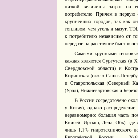
низкой величины затрат на е
потребителю. Причем в первую о
крупнейших городов, так как он
топливом, чем уголь и мазут. ТЭ
к потребителю независимо от то
передаче на расстояние быстро ост
Самыми крупными тепловыми
каждая являются Сургутская (в 
Свердловской области) и Кост
Киришская (около Санкт-Петербур
и Ставропольская (Северный Кав
(Урал), Нижневартовская и Березо
В России сосредоточено окол
у Китая), однако распределение
неравномерно: большая часть по
Енисей, Иртыш, Лена, Обь), где
лишь 1,1% гидротехнического по
Европейской России – 26,