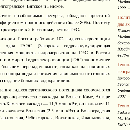
Учебно
гоградское, Вятское и Зейское.
1999. –
ьзуют возобновимые ресурсы, обладают простотой
Полит
ффициентом полезного действия (более 80%). Поэтому
для а
троэнергии в 5-6 раз ниже, чем на ТЭС.
Путырс
Учебни
итории России работают 102 гидроэлектростанции
бакала
одна ГАЭС (Загорская гидроаккумулирующая
Юрайт,
вленная мощность гидроагрегатов на ГЭС в России
4138-8
есто в мире). Гидроэлектростанции (ГЭС) экономичнее
Геопо
с большим перепадом высот, тогда как на равнинных
геогр
ого напора воды и снижения зависимости от сезонных
Колосо
я создание больших водохранилищ.
Геопол
вания гидроэнергетического потенциала сооружаются
Учебни
2002. –
идроэнергетические каскады на Волге и Каме, Ангаре
о-Камского каскада — 11,5 млн. кВт, он включает 11
Геопо
 являются Волжская (2,5 млн. кВт) и Волгоградская
Гаджие
Саратовская, Чебоксарская, Воткинская, Иваньковская,
М.: Из
ISBN: 