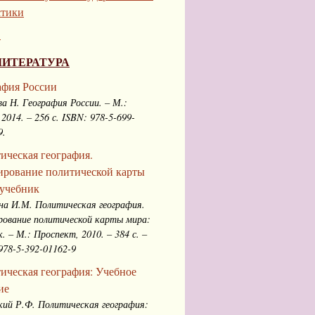
стики
.
ЛИТЕРАТУРА
афия России
а Н. География России. – М.:
 2014. – 256 с. ISBN: 978-5-699-
9.
ическая география.
рование политической карты
 учебник
на И.М. Политическая география.
ование политической карты мира:
к. – М.: Проспект, 2010. – 384 с. –
978-5-392-01162-9
ическая география: Учебное
ие
кий Р.Ф. Политическая география: