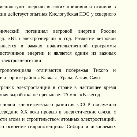
используют энергию высоких приливов и отливов в
ссии действует опытная Кислогубская ПЭС у северного
.
хнический потенциал ветровой энергии России
д. кВт.ч электроэнергии в год. Развитие ветровой
ривается в рамках правительственной программы
 источников энергии и является одним из важных
 электроэнергетики.
тропотенциала отличаются побережья Тихого и
 и горные районы Кавказа, Урала, Алтая, Саян.
тряных электростанций в стране в настоящее время
рная выработка не превышает 25 млн. кВт·ч/год.
сновой энергетического развития СССР послужила
ередине ХХ века прорыв в энергетические связан с
сти атома и строительством атомных электростанций.
ло освоение гидропотенциала Сибири и ископаемых