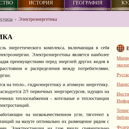
СТВО
ИСТОРИЯ
ГЕОГРАФИЯ
КУ
есурсы
›
Электроэнергетика
ИКА
ль энергетического комплекса, включающая в себя
лектроэнергии. Электроэнергетика является наиболее
Минис
ладая преимуществами перед энергией других видов в
эколо
расстояния и распределения между потребителями,
Русск
ергии.
Нацио
я на тепло-, гидроэнергетику и атомную энергетику.
расходуется 2/3 первичных энергоресурсов, идущих на
Инсти
очники теплоснабжения – котельные и теплостанции
Инфор
лектростанций.
Терри
работающие на низкокачественном угле, тяготеют к
библи
станций на мазуте оптимально их размещение рядом с
Федер
ами. Электростанции на газе ввиду сравнительно