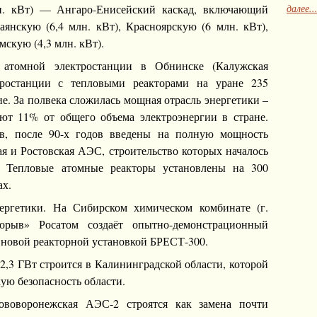
далее..
. кВт) — Ангаро-Енисейский каскад, включающий
янскую (6,4 млн. кВт), Красноярскую (6 млн. кВт),
мскую (4,3 млн. кВт).
 атомной электростанции в Обнинске (Калужская
тростанции с тепловыми реакторами на уране 235
е. За полвека сложилась мощная отрасль энергетики –
т 11% от общего объема электроэнергии в стране.
ов, после 90-х годов введены на полную мощность
ая и Ростовская АЭС, строительство которых началось
 Тепловые атомные реакторы установлены на 300
ах.
ргетики. На Сибирском химическом комбинате (г.
орыв» Росатом создаёт опытно-демонстрационный
 новой реакторной установкой БРЕСТ-300.
,3 ГВт строится в Калининградской области, которой
ую безопасность области.
воворонежская АЭС-2 строятся как замена почти