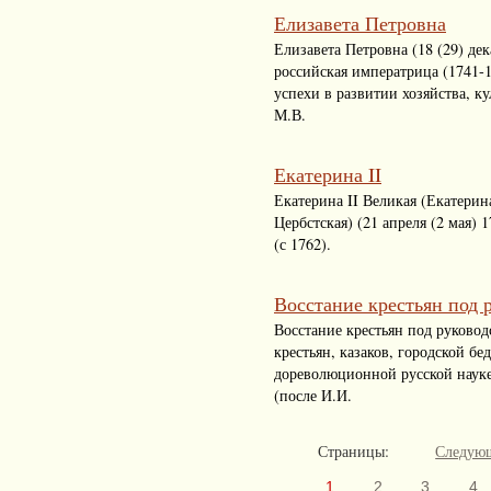
Елизавета Петровна
Елизавета Петровна (18 (29) дек
российская императрица (1741-1
успехи в развитии хозяйства, к
М.В.
Екатерина II
Екатерина II Великая (Екатерин
Цербстская) (21 апреля (2 мая)
(с 1762).
Восстание крестьян под 
Восстание крестьян под руково
крестьян, казаков, городской б
дореволюционной русской науке
(после И.И.
Страницы:
Следую
1
2
3
4