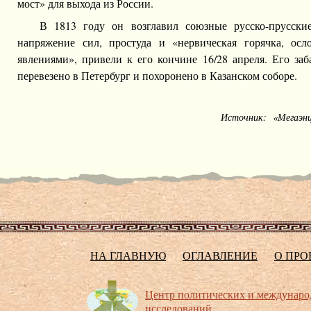
мост» для выхода из России.
В 1813 году он возглавил союзные русско-прусски
напряжение сил, простуда и «нервическая горячка, осл
явлениями», привели к его кончине 16/28 апреля. Его за
перевезено в Петербург и похоронено в Казанском соборе.
Источник:
«Мегаэн
НА ГЛАВНУЮ
ОГЛАВЛЕНИЕ
О ПРО
Центр политических и междунар
исследований