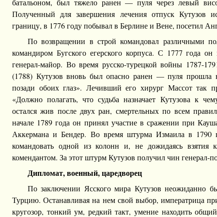
батальоном, был тяжело ранен — пуля через левый висо
Полученный для завершения лечения отпуск Кутузов ис
границу, в 1776 году побывал в Берлине и Вене, посетил А
По возвращении в строй командовал различными пол
командиром Бугского егерского корпуса. С 1777 года он
генерал-майор. Во время русско-турецкой войны 1787-179
(1788) Кутузов вновь был опасно ранен — пуля прошла 
позади обоих глаз». Лечивший его хирург Массот так п
«Должно полагать, что судьба назначает Кутузова к чем
остался жив после двух ран, смертельных по всем прави
начале 1789 года он принял участие в сражении при Кауш
Аккермана и Бендер. Во время штурма Измаила в 1790 
командовать одной из колонн и, не дожидаясь взятия к
комендантом. За этот штурм Кутузов получил чин генерал-п
Дипломат, военный, царедворец
По заключении Ясского мира Кутузов неожиданно бы
Турцию. Останавливая на нем свой выбор, императрица пр
кругозор, тонкий ум, редкий такт, умение находить общи