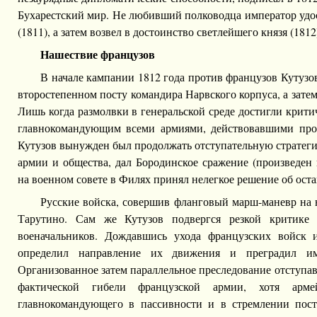
Бухарестский мир. Не любивший полководца император удо
(1811), а затем возвел в достоинство светлейшего князя (1812
Нашествие французов
В начале кампании 1812 года против французов Кутузов
второстепенном посту командира Нарвского корпуса, а зате
Лишь когда размолвки в генеральской среде достигли крити
главнокомандующим всеми армиями, действовавшими прот
Кутузов вынужден был продолжать отступательную стратеги
армии и общества, дал Бородинское сражение (произведен
на военном совете в Филях принял нелегкое решение об ост
Русские войска, совершив фланговый марш-маневр на 
Тарутино. Сам же Кутузов подвергся резкой критике
военачальников. Дождавшись ухода французских войск 
определил направление их движения и преградил и
Организованное затем параллельное преследование отступа
фактической гибели французской армии, хотя арме
главнокомандующего в пассивности и в стремлении пост