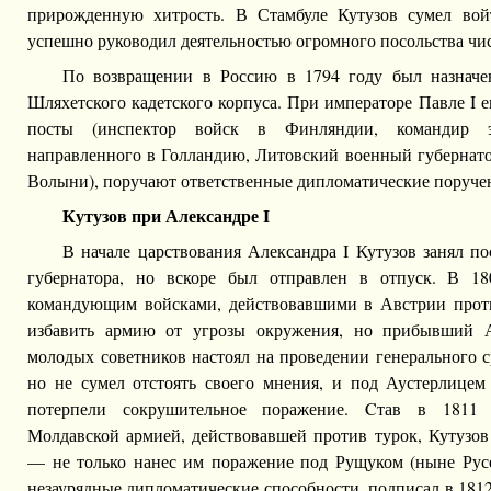
прирожденную хитрость. В Стамбуле Кутузов сумел вой
успешно руководил деятельностью огромного посольства чис
По возвращении в Россию в 1794 году был назначе
Шляхетского кадетского корпуса. При императоре Павле I 
посты (инспектор войск в Финляндии, командир эк
направленного в Голландию, Литовский военный губернат
Волыни), поручают ответственные дипломатические поруче
Кутузов при Александре I
В начале царствования Александра I Кутузов занял по
губернатора, но вскоре был отправлен в отпуск. В 1
командующим войсками, действовавшими в Австрии проти
избавить армию от угрозы окружения, но прибывший А
молодых советников настоял на проведении генерального с
но не сумел отстоять своего мнения, и под Аустерлицем 
потерпели сокрушительное поражение. Cтав в 1811
Молдавской армией, действовавшей против турок, Кутузов
— не только нанес им поражение под Рущуком (ныне Русе,
незаурядные дипломатические способности, подписал в 181