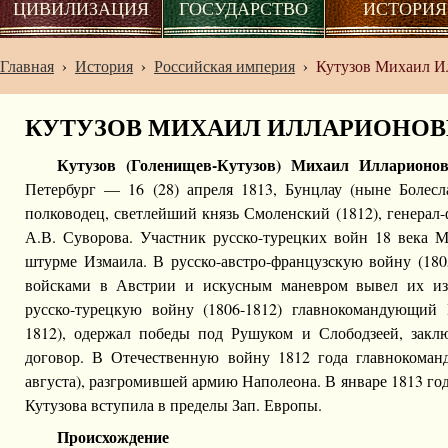
ЦИВИЛИЗАЦИЯ
ГОСУДАРСТВО
ИСТОРИЯ
Главная
›
История
›
Российская империя
›
Кутузов Михаил И
КУТУЗОВ МИХАИЛ ИЛЛАРИОНО
Кутузов (Голенищев-Кутузов) Михаил Илларионо
Петербург — 16 (28) апреля 1813, Бунцлау (ныне Болес
полководец, светлейший князь Смоленский (1812), генерал-
А.В. Суворова. Участник русско-турецких войн 18 века М
штурме Измаила. В русско-австро-французскую войну (180
войсками в Австрии и искусным маневром вывел их из
русско-турецкую войну (1806-1812) главнокомандующий 
1812), одержал победы под Рушуком и Слободзеей, закл
договор. В Отечественную войну 1812 года главнокоман
августа), разгромившей армию Наполеона. В январе 1813 го
Кутузова вступила в пределы Зап. Европы.
Происхождение