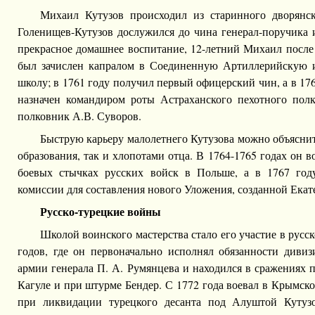
Михаил Кутузов происходил из старинного дворянск
Голенищев-Кутузов дослужился до чина генерал-поручика 
прекрасное домашнее воспитание, 12-летний Михаил после 
был зачислен капралом в Соединенную Артиллерийскую
школу; в 1761 году получил первый офицерский чин, а в 17
назначен командиром роты Астраханского пехотного полка
полковник А.В. Суворов.
Быструю карьеру малолетнего Кутузова можно объясни
образования, так и хлопотами отца. В 1764-1765 годах он 
боевых стычках русских войск в Польше, а в 1767 год
комиссии для составления нового Уложения, созданной Екате
Русско-турецкие войны
Школой воинского мастерства стало его участие в русс
годов, где он первоначально исполнял обязанности дивиз
армии генерала П. А. Румянцева и находился в сражениях п
Кагуле и при штурме Бендер. С 1772 года воевал в Крымско
при ликвидации турецкого десанта под Алуштой Кутузо