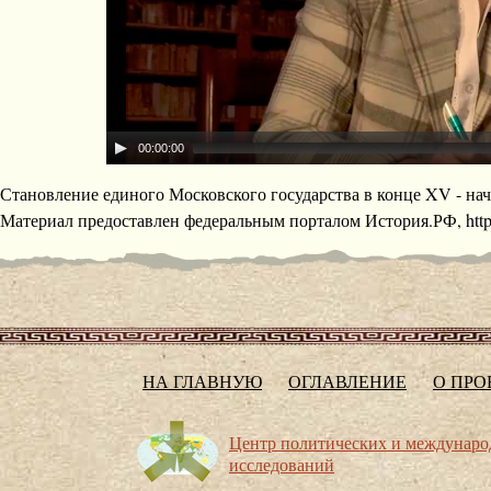
00:00:00
Становление единого Московского государства в конце XV - нач
Материал предоставлен федеральным порталом История.РФ, http://
НА ГЛАВНУЮ
ОГЛАВЛЕНИЕ
О ПРО
Центр политических и междунар
исследований