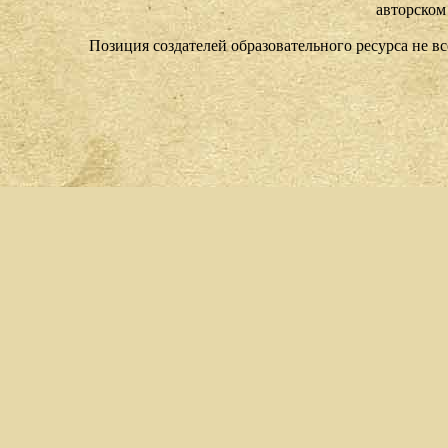
авторском
Позиция создателей образовательного ресурса не в