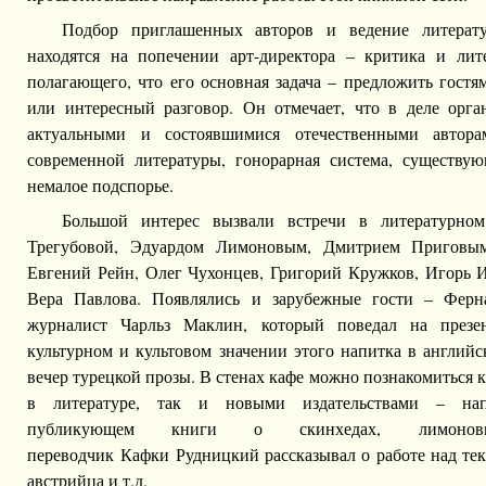
Подбор приглашенных авторов и ведение литерат
находятся на попечении арт-директора – критика и лит
полагающего, что его основная задача – предложить гост
или интересный разговор. Он отмечает, что в деле орга
актуальными и состоявшимися отечественными автор
современной литературы, гонорарная система, существу
немалое подспорье.
Большой интерес вызвали встречи в литературно
Трегубовой, Эдуардом Лимоновым, Дмитрием Приговым
Евгений Рейн, Олег Чухонцев, Григорий Кружков, Игорь И
Вера Павлова. Появлялись и зарубежные гости – Ферн
журналист Чарльз Маклин, который поведал на през
культурном и культовом значении этого напитка в английс
вечер турецкой прозы. В стенах кафе можно познакомиться 
в литературе, так и новыми издательствами – напри
публикующем книги о скинхедах, лимоно
переводчик Кафки Рудницкий рассказывал о работе над те
австрийца и т.д.