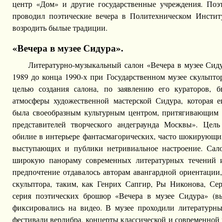
центр «Дом» и другие государственные учреждения. Поэ
проводил поэтические вечера в Политехническом Институ
возродить былые традиции.
«Вечера в музее Сидура».
Литературно-музыкальный салон «Вечера в музее Сиду
1989 до конца 1990-х при Государственном музее скульпт
целью создания салона, по заявлению его кураторов, б
атмосферы художественной мастерской Сидура, которая 
была своеобразным культурным центром, притягивающим п
представителей творческого андеграунда Москвы». Цель
обилие в интерьере фантасмагорических, часто шокирующих
выступающих и публики нетривиальное настроение. Сало
широкую панораму современных литературных течений и
предпочтение отдавалось авторам авангардной ориентации
скульптора, таким, как Генрих Сапгир, Ры Никонова, Се
серия поэтических брошюр «Вечера в музее Сидура» (вы
фиксировались на видео. В музее проходили литературн
фестивали верлибра, концерты классической и современной