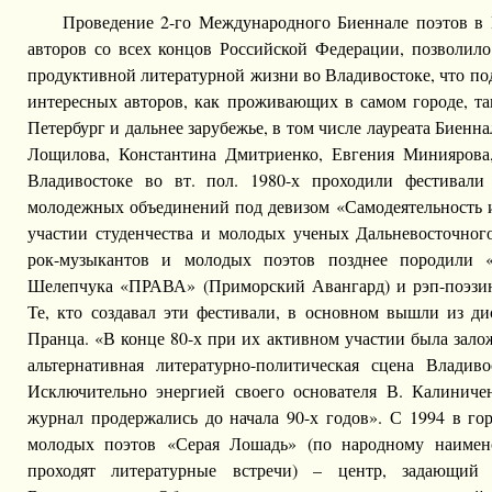
Проведение 2-го Международного Биеннале поэтов в 
авторов со всех концов Российской Федерации, позволил
продуктивной литературной жизни во Владивостоке, что по
интересных авторов, как проживающих в самом городе, та
Петербург и дальнее зарубежье, в том числе лауреата Биенн
Лощилова, Константина Дмитриенко, Евгения Миниярова,
Владивостоке во вт. пол. 1980-х проходили фестивали
молодежных объединений под девизом «Самодеятельность и
участии студенчества и молодых ученых Дальневосточного
рок-музыкантов и молодых поэтов позднее породили «
Шелепчука «ПРАВА» (Приморский Авангард) и рэп-поэзи
Те, кто создавал эти фестивали, в основном вышли из ди
Пранца. «В конце 80-х при их активном участии была зало
альтернативная литературно-политическая сцена Владив
Исключительно энергией своего основателя В. Калинич
журнал продержались до начала 90-х годов». С 1994 в го
молодых поэтов «Серая Лошадь» (по народному наимен
проходят литературные встречи) – центр, задающий