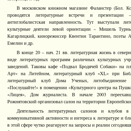
В московском книжном магазине Фаланстер (Бол. Ко
проводятся литературные встречи и презентации
антиглобалистская направленность. Тут выступали ли
культурные деятели левой ориентации – Мишель Турнь
Кагарлицкий, кинорежиссер Квентин Тарантино, поэты А
Емелин и др.
В конце 20 – нач. 21 вв. литературная жизнь в север
виде литературных программ различных культурных уч
заведений. Таковы кафе «Подвал Бродячей Собаки» на п
Арт» на Литейном, литературный клуб «XL» при Библи
литературный клуб Дома Ученых, литобъединение 
«Послушайте!» в помещении «Культурного центра на Пушк
«Лицея», Дом журналиста. В начале 2003 переехав
Рожнятовский организовал салон на территории Европейско
Деятельность литературных салонов и клубов в
коммуникативной активности и интереса к литературе и бл
в этой сфере чутко реагируют на запросы и реалии сегодняш