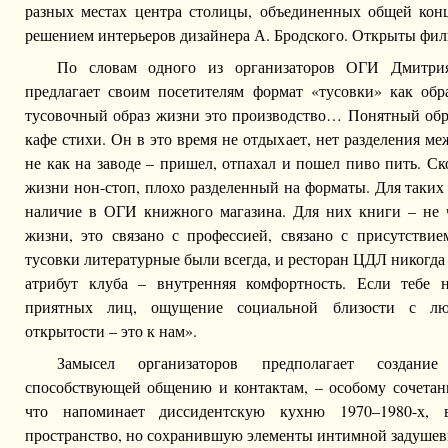
разных местах центра столицы, объединенных общей кон
решением интерьеров дизайнера А. Бродского. Открыты фил
По словам одного из организаторов ОГИ Дмитри
предлагает своим посетителям формат «тусовки» как обр
тусовочный образ жизни это производство… Понятный обра
кафе стихи. Он в это время не отдыхает, нет разделения м
не как на заводе – пришел, отпахал и пошел пиво пить. Ск
жизни нон-стоп, плохо разделенный на форматы. Для таких
наличие в ОГИ книжного магазина. Для них книги – не ч
жизни, это связано с профессией, связано с присутстви
тусовки литературные были всегда, и ресторан ЦДЛ никогда
атрибут клуба – внутренняя комфортность. Если тебе 
приятных лиц, ощущение социальной близости с люд
открытости – это к нам».
Замысел организаторов предполагает создани
способствующей общению и контактам, – особому сочетан
что напоминает диссидентскую кухню 1970–1980-х,
пространство, но сохранившую элементы интимной задушев