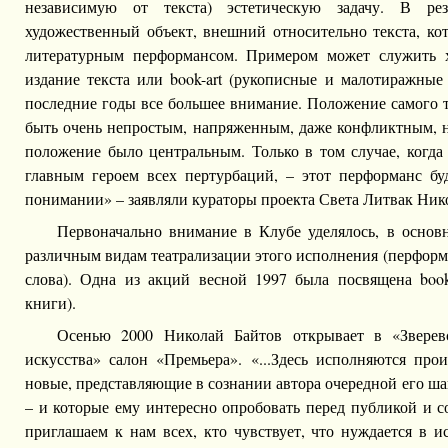
независимую от текста) эстетическую задачу. В рез
художественный объект, внешний относительно текста, ко
литературным перформансом. Примером может служить 
издание текста или book-art (рукописные и малотиражные
последние годы все большее внимание. Положение самого 
быть очень непростым, напряженным, даже конфликтным, н
положение было центральным. Только в том случае, когда т
главным героем всех пертурбаций, – этот перформанс б
понимании» – заявляли кураторы проекта Света Литвак Ник
Первоначально внимание в Клубе уделялось, в основ
различным видам театрализации этого исполнения (перформа
слова). Одна из акций весной 1997 была посвящена book-
книги).
Осенью 2000 Николай Байтов открывает в «Зверев
искусства» салон «Премьера». «...Здесь исполняются про
новые, представляющие в сознании автора очередной его шаг 
– и которые ему интересно опробовать перед публикой и 
приглашаем к нам всех, кто чувствует, что нуждается в 