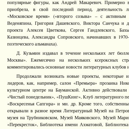
популярные фигуры, как Андрей Макаревич. Примерно 
приобрела, в свой последний период, деятельность л
«Московское время» («второго созыва» – с активным 
Веденяпина, Григория Дашевского, Виктора Санчука и д
проекта Алексея Цветкова, Сергея Гандлевского, Бах
Казинцева, Александра Сопровского, начинавших в 1970
поэтического альманаха).
Д. Кузьмин издавал в течение нескольких лет бюлл
Москвы». Ежемесячно на нескольких ксероксных ст
комментировались основные новости литературных клубов и
Продолжали возникать новые проекты, некоторые 
лидеров, как, например, салон «Премьера» прозаика Ник
культурном центре на Бауманской. Активно действовали
«Чистый понедельник», «ПушКинг», Клуб литературного пе
«Воскресенья Сапгира» и мн. др. Кроме того, собственн
открывали в разное время Литературный Музей на Петро
музея на Трубниковском, Музей Маяковского, Музей Мари
«Перекресток», Библиотека имени Ахматовой, Библиотека