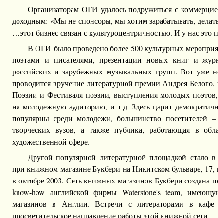
Организаторам ОГИ удалось подружиться с коммерцией
доходным: «Мы не спонсоры, мы хотим зарабатывать, делат
…этот бизнес связан с культуроцентричностью. И у нас это п
В ОГИ было проведено более 500 культурных мероприя
поэтами и писателями, презентации новых книг и журн
российских и зарубежных музыкальных групп. Вот уже н
проводится вручение литературной премии Андрея Белого,
Поэзии и Фестиваля поэзии, выступления молодых поэтов,
на молодежную аудиторию, и т.д. Здесь царит демократич
популярны среди молодежи, большинство посетителей –
творческих вузов, а также публика, работающая в об
художественной сфере.
Другой популярной литературной площадкой стало в
при книжном магазине Букбери на Никитском бульваре, 17, 
в октябре 2003. Сеть книжных магазинов Букбери создана п
know-how английской фирмы Waterstone's team, имеющ
магазинов в Англии. Встречи с литераторами в кафе
просветительское направление работы этой книжной сети.