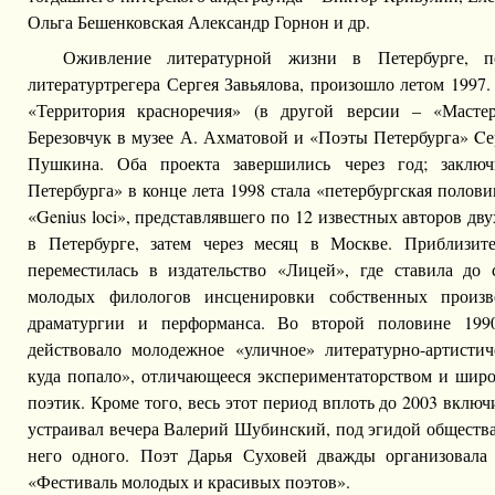
Ольга Бешенковская Александр Горнон и др.
Оживление литературной жизни в Петербурге, п
литературтрегера Сергея Завьялова, произошло летом 1997.
«Территория красноречия» (в другой версии – «Масте
Березовчук в музее А. Ахматовой и «Поэты Петербурга» Cер
Пушкина. Оба проекта завершились через год; заключ
Петербурга» в конце лета 1998 стала «петербургская полов
«Genius loci», представлявшего по 12 известных авторов дв
в Петербурге, затем через месяц в Москве. Приблизите
переместилась в издательство «Лицей», где ставила до
молодых филологов инсценировки собственных произв
драматургии и перформанса. Во второй половине 1990
действовало молодежное «уличное» литературно-артисти
куда попало», отличающееся экспериментаторством и шир
поэтик. Кроме того, весь этот период вплоть до 2003 вклю
устраивал вечера Валерий Шубинский, под эгидой общества
него одного. Поэт Дарья Суховей дважды организовала 
«Фестиваль молодых и красивых поэтов».