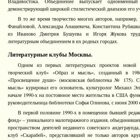
Владивостока. Объединение выпускает одноименный
демонстрирующий широкий стилистический диапазон его уч
В то же время творчество многих авторов, например,
Фанайловой, Александра Анашевича, Константина Рубашки
из Иваново Дмитрия Бушуева и Игоря Жукова трудн
литературным объединением в их родных городах.
Литературные клубы Москвы.
Одним из первых литературных проектов новой э
творческий клуб» «Образ и мысль», созданный в 198
«Просвещение души» (московская библиотека № 175). С
мысль» курировал его основатель, культуролог Михаил Эп
начале 1990-х на постоянное место жительства в США функ
руководительница библиотеки Софья Олинова, с июня 2000 
В первой половине 1990-х в помещении бывшей реда
фонд» – уникального малотиражного издания, объединив
пространством деятелей недавнего советского андеграунда,
клуб «Скарабей», представлявший не только авторов круг