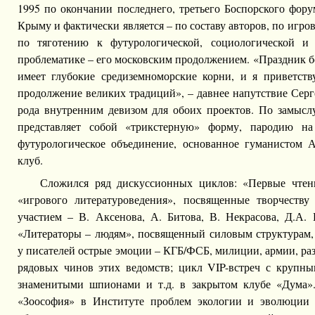
1995 по окончании последнего, третьего Боспорского фор
Крыму и фактически является – по составу авторов, по игро
по тяготению к футурологической, социологической и 
проблематике – его московским продолжением. «Праздник б
имеет глубокие средиземноморские корни, и я приветст
продолжение великих традиций», – давнее напутствие Серг
рода внутренним девизом для обоих проектов. По замысл
представляет собой «трикстерную» форму, пародию на
футурологическое объединение, основанное гуманистом 
клуб.
Сложился ряд дискуссионных циклов: «Первые чтен
«игрового литературоведения», посвященные творчеству
участием – В. Аксенова, А. Битова, В. Некрасова, Д.А. 
«Литераторы – людям», посвященный силовым структурам
у писателей острые эмоции – КГБ/ФСБ, милиции, армии, раз
рядовых чинов этих ведомств; цикл VIP-встреч с крупн
знаменитыми шпионами и т.д. в закрытом клубе «Дума»
«Зоософия» в Институте проблем экологии и эволюции