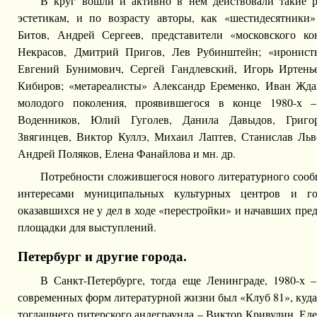
В круг вошли и активно в нем действовали такие 
эстетикам, и по возрасту авторы, как «шестидесятники
Битов, Андрей Сергеев, представители «московского ко
Некрасов, Дмитрий Пригов, Лев Рубинштейн; «иронисты
Евгений Бунимович, Сергей Гандлевский, Игорь Иртень
Кибиров; «метареалисты» Александр Еременко, Иван Жда
молодого поколения, проявившегося в конце 1980-х 
Воденников, Юлий Гуголев, Данила Давыдов, Григо
Звягинцев, Виктор Куллэ, Михаил Лаптев, Станислав Ль
Андрей Поляков, Елена Фанайлова и мн. др.
Потребности сложившегося нового литературного сооб
интересами муниципальных культурных центров и гос
оказавшихся не у дел в ходе «перестройки» и начавших пре
площадки для выступлений.
Петербург и другие города.
В Санкт-Петербурге, тогда еще Ленинграде, 1980-х –
современных форм литературной жизни был «Клуб 81», куда
тогдашнего питерского андеграунда – Виктор Кривулин, Е