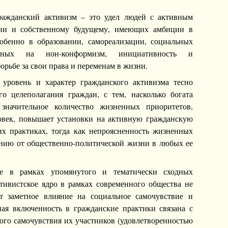
ажданский активизм – это удел людей с активным
ни и собственному будущему, имеющих амбиции в
обенно в образовании, самореализации, социальных
ванных на нон-конформизм, инициативность и
орьбе за свои права и переменам в жизни.
 уровень и характер гражданского активизма тесно
о целеполагания граждан, с тем, насколько богата
значительное количество жизненных приоритетов,
ловек, повышает установки на активную гражданскую
х практиках, тогда как непроясненность жизненных
нию от общественно-политической жизни в любых ее
ые в рамках упомянутого и тематически сходных
ктивистское ядро в рамках современного общества не
ет заметное влияние на социальное самочувствие и
ая включенность в гражданские практики связана с
ого самочувствия их участников (удовлетворенностью