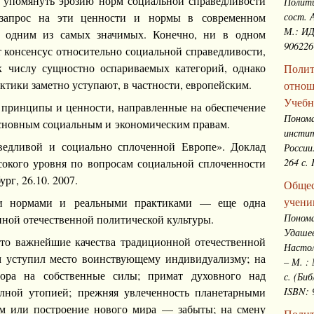
т упомянуть эрозию норм социальной справедливости
Полити
сост. 
 запрос на эти ценности и нормы в современном
М.: ИД
ся одним из самых значимых. Конечно, ни в одном
906226
 консенсус относительно социальной справедливости,
к числу сущностно оспариваемых категорий, однако
Полит
ктики заметно уступают, в частности, европейским.
отнош
Учебн
принципы и ценности, направленные на обеспечение
Понома
основным социальным и экономическим правам.
инстит
ведливой и социально сплоченной Европе». Доклад
России
264 с.
окого уровня по вопросам социальной сплоченности
рг, 26.10. 2007.
Общес
учени
и нормами и реальными практиками — еще одна
Понома
нной отечественной политической культуры.
Удашев
что важнейшие качества традиционной отечественной
Настол
м уступил место воинствующему индивидуализму; на
– М. :
ора на собственные силы; примат духовного над
с. (Би
ISBN: 
олной утопией; прежняя увлеченность планетарными
м или построение нового мира — забыты; на смену
Полит