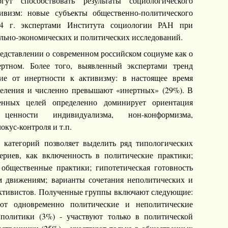
ут способствовать результаты социологического
ивизм: новые субъекты общественно-политического
14 г. экспертами Института социологии РАН при
льно-экономических и политических исследований.
едставлении о современном российском социуме как о
ертном. Более того, выявленный экспертами тренд
ие от инертности к активизму: в настоящее время
селения и численно превышают «инертных» (29%). В
енных целей определенно доминирует ориентация
енности индивидуализма, нон-конформизма,
кус-контроля и т.п.
 категорий позволяет выделить ряд типологических
ериев, как включенность в политические практики;
общественные практики; гипотетическая готовность
м движениям; варианты сочетания неполитических и
активистов. Полученные группы включают следующие:
уют одновременно политические и неполитические
 политики (3%) - участвуют только в политической