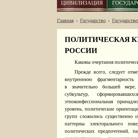
ЦИВИЛИЗАЦИЯ
ГОСУДАР
Главная
›
Государство
›
Государстве
ПОЛИТИЧЕСКАЯ К
РОССИИ
Каковы очертания политичес
Прежде всего, следует отме
внутреннюю фрагментарность 
в значительно большей мере,
субкультур, сформировавши
этноконфессиональная принадле
уровень, политические ориентац
групп сложились существенно о
паттерны электорального пов
политических предпочтений, п