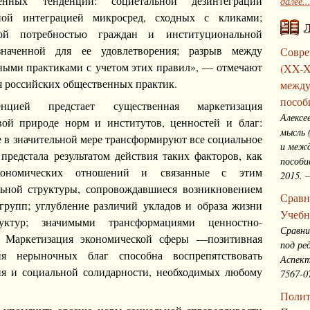
ленных тенденций: социетальной дезинтеграции
далее..
ной интеграцией микросред, сходных с кликами;
вой потребностью граждан и институциональной
значенной для ее удовлетворения; разрыв между
Совре
ыми практиками с учетом этих правил», — отмечают
(XX-X
я российских общественных практик.
между
пособ
нцией предстает существенная маркетизация
Алексе
вой природе норм и институтов, ценностей и благ:
мысль 
 в значительной мере трансформируют все социальное
и межд
предстала результатом действия таких факторов, как
пособи
экономических отношений и связанные с этим
2015. 
льной структуры, сопровождавшиеся возникновением
Сравн
рупп; углубление различий укладов и образа жизни
Учебн
уктур; значимыми трансформациями ценностно-
Сравни
 Маркетизация экономической сферы —позитивная
под ре
ия нерыночных благ способна воспрепятствовать
Аспект
я и социальной солидарности, необходимых любому
7567-0
Полит