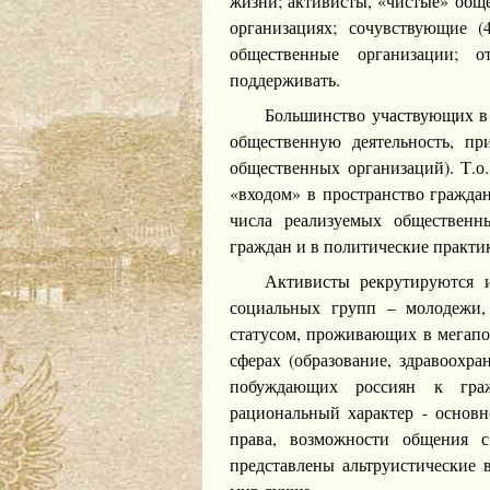
жизни; активисты, «чистые» общ
организациях; сочувствующие 
общественные организации; 
поддерживать.
Большинство участвующих в
общественную деятельность, пр
общественных организаций). Т.о.
«входом» в пространство гражда
числа реализуемых общественн
граждан и в политические практи
Активисты рекрутируются 
социальных групп – молодежи,
статусом, проживающих в мегапо
сферах (образование, здравоохра
побуждающих россиян к граж
рациональный характер - основн
права, возможности общения 
представлены альтруистические 