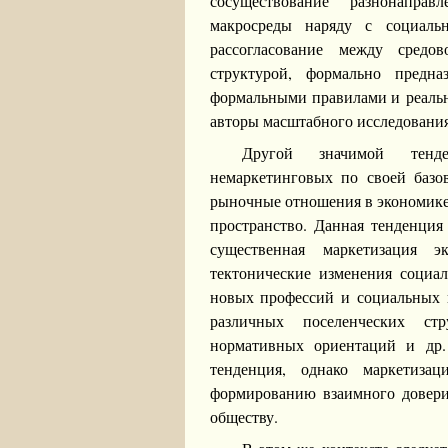
сосуществование разнонаправ
макросреды наряду с социаль
рассогласование между средо
структурой, формально предна
формальными правилами и реальн
авторы масштабного исследовани
Другой значимой тенде
немаркетинговых по своей базо
рыночные отношения в экономике
пространство. Данная тенденция 
существенная маркетизация 
тектонические изменения социа
новых профессий и социальных г
различных поселенческих стр
нормативных ориентаций и др.
тенденция, однако маркетизац
формированию взаимного довери
обществу.