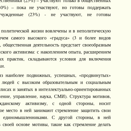
ественники (25%) – участвуют только в общественных
(40%) – пока не участвуют, но готовы поддержать
отчужденные (23%) - не участвуют, не готовы
 политической жизни вовлечены и в неполитическую
ичем самого высокого «градуса» (3 и более видов
, общественная деятельность предстает своеобразным
нского активизма: с накоплением опыта, расширением
ых практик, складываются условия для включения
ки.
из наиболее подвижных, успешных, «продвинутых»
 людей с высоким образовательным и социальным
лисах и занятых в интеллектуально-ориентированных
нение, управление, наука, СМИ). Структура мотивов,
данскому активизму, с одной стороны, носит
ое место в ней занимают стремление защитить свои
с единомышленниками. С другой стороны, в ней
в своей основе мотивы, такие как стремление делать