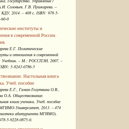
ка. Государство. Управление /
А.И. Соловьев, Г.В. Пушкарева. –
 КДУ, 2014. – 408 с. ISBN: 978-5-
-60-0
ические институты и
ения в современной России.
ик
рева Е.Г. Политические
уты и отношения в современной
. Учебник. – М.: РОССПЭН, 2007. –
 ISBN: 5-8243-0786-5
твознание. Настольная книга
ка. Учеб. пособие
рева Е.Г., Гаман-Голутвина О.В.,
а О.А. Обществознание.
ьная книга ученика. Учеб. пособие
 МГИМО-Университет, 2013. – 474
блиотека абитуриента МГИМО).
978-5-9228-0875-0.
ические отношения и