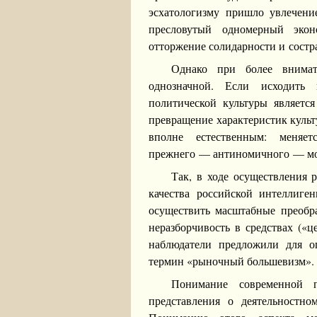
эсхатологизму пришло увлечен
пресловутый одномерный эко
отторжение солидарности и состр
Однако при более внимат
однозначной. Если исходить 
политической культуры является
превращение характеристик куль
вполне естественным: меняет
прежнего — антиномичного — мод
Так, в ходе осуществления 
качества российской интеллиген
осуществить масштабные преобра
неразборчивость в средствах («ц
наблюдатели предложили для оп
термин «рыночный большевизм».
Понимание современной 
представления о деятельностно