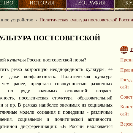
СТВО
ИСТОРИЯ
ГЕОГРАФИЯ
КУ
нное устройство
›
Политическая культура постсоветской Росси
УЛЬТУРА ПОСТСОВЕТСКОЙ
кой культуры России постсоветской поры?
Прези
тить резко возросшую неоднородность культуры, ее
Прави
и даже конфликтность. Политическая культура
Госуд
 чем ранее, предстала совокупностью различных
сайт
хся по ряду значимых оснований: возраст,
Совет
жность, поселенческая структура, образовательный
ии и пр. В рамках наиболее значимых из социальных
Конст
тличные модели сознания и поведения - различные
сайт
едения, социальной и политической активности,
Верхо
артийной дифференциации: «В России наблюдается