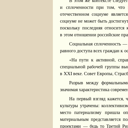
В этом же контексте следуе
и сплоченности при том, что
отечественном социуме являет
социуме не может быть достигнут
поскольку последняя относится 
в этом отношении российские пра
Социальная сплоченность — 
равного доступа всех граждан к 
«На пути к активной, спра
специальной рабочей группы выс
в XXI веке. Совет Европы, Страсбу
Разрыв между формальным
значимая характеристика совреме
На первый взгляд кажется, 
культуры утрачены: коллективиз
место патернализму пришла оп
материальным представляется п
проектами — будь то Третий Ри