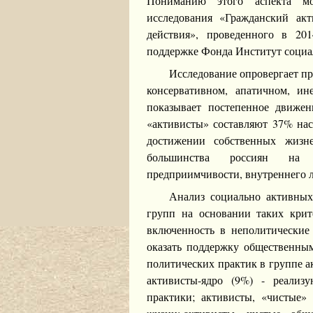
Пониманию этого аспекта мог
исследования «Гражданский акт
действия», проведенного в 20
поддержке Фонда Институт социа
Исследование опровергает пр
консервативном, апатичном, ин
показывает постепенное движен
«активисты» составляют 37% на
достижении собственных жизн
большинства россиян на ц
предприимчивости, внутреннего ло
Анализ социально активных
групп на основании таких крит
включенность в неполитические 
оказать поддержку общественны
политических практик в группе 
активисты-ядро (9%) - реализ
практики; активисты, «чистые»