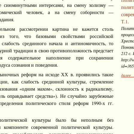
ие сиюминутными интересами, на смену холизму —
полит
номический человек, а на смену соборности —
совре
адания.
Т.1.
Полити
ельном рассмотрении картина не кажется столь
процес
из того, что базовыми свойствами российской
Хресто
 слабость срединного начала и антиномичность, то
Понома
турной традиции в свою противоположность предстает
212 с.
ся содержательное наполнение при сохранении
http://
уса сознания и поведения.
id=365
рыночных реформ на исходе ХХ в. проявились такие
далее..
ции, как слабость срединной культуры, стремление
зования «одним махом», склонность к радикализму,
ель оправдывает средства»). Не случайно зарубежные
ределения политического стиля реформ 1990-х гг.
политической культуры было бы неполным без
м компоненте современной политической культуры.