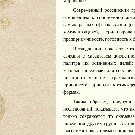
мир лучше.
Современный российский гр
отношением к собственной жиз
самых разных сферах жизни (ос
коммуникациях), ориентиро
предприимчивость, готовность к б
Исследование показало, что
связаны с характером жизненног
палитра их жизненных целей: 
которые определяет для себя че
позицию и участие в граждански
приоритетов приводит к отчужде
формах.
Таким образом, полученн
исследований показывает, что а
только сохраняется, то оказыва
поведения других групп. Активн
высокими показателями социальн