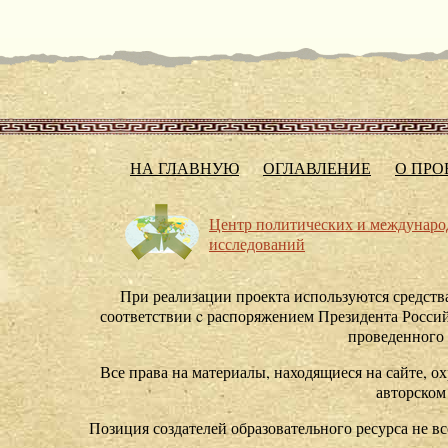
НА ГЛАВНУЮ
ОГЛАВЛЕНИЕ
О ПРО
Центр политических и междунар
исследований
При реализации проекта используются средства
соответствии c распоряжением Президента Россий
проведенного
Все права на материалы, находящиеся на сайте, ох
авторском
Позиция создателей образовательного ресурса не в