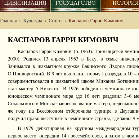
ЦИВИЛИЗАЦИЯ
ГОСУДАРСТВО
ИСТОРИЯ
Главная
›
Культура
›
Спорт
›
Каспаров Гарри Кимович
КАСПАРОВ ГАРРИ КИМОВИЧ
Каспаров Гарри Кимович
(р. 1963). Тринадцатый чемпи
2000). Родился 13 апреля 1963 в Баку, в семье инженер
Занимался в шахматном кружке Бакинского Дворца пионе
О.Приворотский. В 9 лет выполнил норму I разряда, в 10 – 
совершенствовался в шахматной школе Михаила Ботвинник
стал мастер А.Никитин. В 1976 победил в чемпионате юн
юношеском чемпионате мира (до 16 лет) разделил 3–6 м
Сокольского в Минске завоевал звание мастера, перевыполн
же году на Всесоюзном отборочном турнире в Даугавпи
получил право выступить в чемпионате страны, где занял 9 м
В 1979 дебютировал на крупном международном тур
первое место, опередив 14 гроссмейстеров, а затем в чемп