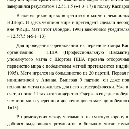
завершился результатом 12,5:11,5 (+4-3=17) в пользу Каспаро
В новом цикле право встретиться в матче с чемпионо
Н.Шорт. И здесь чемпион мира и претендент сделали необ
вне ФИДЕ. Матч этот (Лондон, 1993) закончился убедител
– 12,5:7,5 (+6-1=13).
Для проведения соревнований на первенство мира Кас
организацию – ПША (Профессиональную Шахматн
упомянутого матча с Шортом ПША провела отборочны
первенство мира с победителем матчей претендентов инди
1995). Матч игрался на большинство из 20 партий. Первая 
инициативой у Ананда. Выиграв 9 партию, он даже пове
половина матча сложилась для него катастрофически. Уже в
счет, а после 11 захватил лидерство. Одержав еще две побед
чемпион мира уверенно и досрочно довел матч до победного 
1=13).
В промежутках между матчами за шахматную корону в 
добился выдающихся результатов в большом числе сам