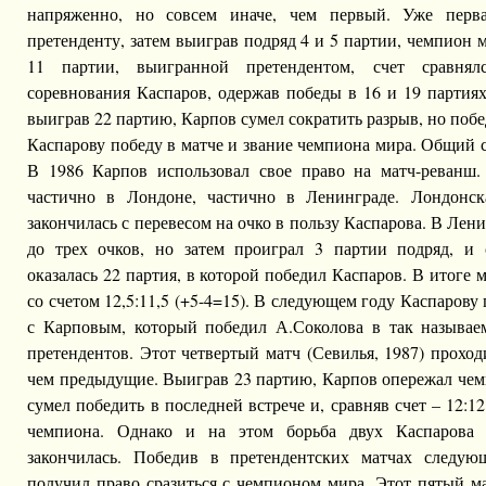
напряженно, но совсем иначе, чем первый. Уже перва
претенденту, затем выиграв подряд 4 и 5 партии, чемпион м
11 партии, выигранной претендентом, счет сравня
соревнования Каспаров, одержав победы в 16 и 19 партиях,
выиграв 22 партию, Карпов сумел сократить разрыв, но побе
Каспарову победу в матче и звание чемпиона мира. Общий сч
В 1986 Карпов использовал свое право на матч-реванш.
частично в Лондоне, частично в Ленинграде. Лондонск
закончилась с перевесом на очко в пользу Каспарова. В Лен
до трех очков, но затем проиграл 3 партии подряд, и 
оказалась 22 партия, в которой победил Каспаров. В итоге м
со счетом 12,5:11,5 (+5-4=15). В следующем году Каспарову
с Карповым, который победил А.Соколова в так называе
претендентов. Этот четвертый матч (Севилья, 1987) проход
чем предыдущие. Выиграв 23 партию, Карпов опережал чемп
сумел победить в последней встрече и, сравняв счет – 12:12
чемпиона. Однако и на этом борьба двух Каспарова
закончилась. Победив в претендентских матчах следую
получил право сразиться с чемпионом мира. Этот пятый м