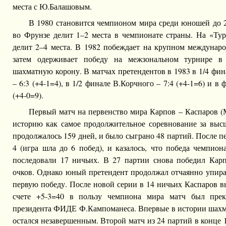
места с Ю.Балашовым.
В 1980 становится чемпионом мира среди юношей до 2
во Фрунзе делит 1–2 места в чемпионате страны. На «Тур
делит 2–4 места. В 1982 побеждает на крупном междунаро
затем одерживает победу на межзональном турнире в 
шахматную корону. В матчах претендентов в 1983 в 1/4 фин
– 6:3 (+4-1=4), в 1/2 финале В.Корчного – 7:4 (+4-1=6) и в
(+4-0=9).
Первый матч на первенство мира Карпов – Каспаров (М
историю как самое продолжительное соревнование за вы
продолжалось 159 дней, и было сыграно 48 партий. После п
4 (игра шла до 6 побед), и казалось, что победа чемпион
последовали 17 ничьих. В 27 партии снова победил Карп
очков. Однако юный претендент продолжал отчаянно упира
первую победу. После новой серии в 14 ничьих Каспаров в
счете +5-3=40 в пользу чемпиона мира матч был пре
президента ФИДЕ Ф.Кампоманеса. Впервые в истории шахма
остался незавершенным. Второй матч из 24 партий в конце 