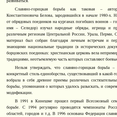
развиваться.
Славяно-горицкая борьба как таковая – авто
Константиновича Белова, зародившийся в начале 1980-х. 
от обрядовых поединков на курганах погибших воинов – го
имя – Селидор) изучал народные обряды, игрища и пр
различным регионам Центральной России, Урала, Перми, 
материал был собран благодаря личным встречам и пе
знающими национальные традиции (в исторических доку
борцовских поединках: христианская церковь вела неприм
традициями, неотъемлемую часть которых составляют боевы
Нельзя утверждать, что славяно-горицкая борьба –
конкретный стиль единоборства, существовавший в какой-т
вобрала в себя древние приемы различных состязательн
борьбы, упоминания о которых удалось разыскать, и совр
модификации.
В 1991 в Кинешме прошел первый Всесоюзный семи
борьбе. С 1994 регулярно проводятся чемпионаты Росс
областей, городов и т.д. В 1996 основана Федерация слав