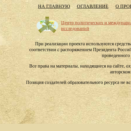
НА ГЛАВНУЮ
ОГЛАВЛЕНИЕ
О ПРО
Центр политических и междунар
исследований
При реализации проекта используются средства
соответствии c распоряжением Президента Россий
проведенного
Все права на материалы, находящиеся на сайте, ох
авторском
Позиция создателей образовательного ресурса не в