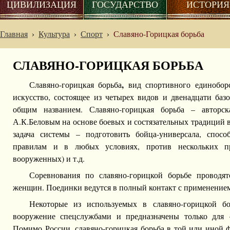
ЦИВИЛИЗАЦИЯ
ГОСУДАРСТВО
ИСТОРИЯ
Главная
›
Культура
›
Спорт
›
Славяно-Горицкая борьба
СЛАВЯНО-ГОРИЦКАЯ БОРЬБА
,
Славяно-горицкая борьба
вид спортивного единобор
искусство, состоящее из четырех видов и двенадцати баз
общим названием. Славяно-горицкая борьба – авторска
А.К.Беловым на основе боевых и состязательных традиций 
задача системы – подготовить бойца-универсала, спос
правилам и в любых условиях, против нескольких п
вооруженных) и т.д.
Соревнования по славяно-горицкой борьбе проводя
женщин. Поединки ведутся в полный контакт с применением
Некоторые из используемых в славяно-горицкой бо
вооружение спецслужбами и предназначены только для «
Помимо России, славяно-горицкая борьба в той или иной ф