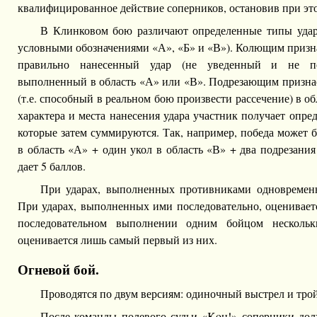
квалифицированное действие соперников, остановив при эт
В Клинковом бою различают определенные типы удар
условными обозначениями «А», «Б» и «В»). Колющим призн
правильно нанесенный удар (не уведенный и не по
выполненный в область «А» или «В». Подрезающим призна
(т.е. способный в реальном бою произвести рассечение) в об
характера и места нанесения удара участник получает опре
которые затем суммируются. Так, например, победа может б
в область «А» + один укол в область «В» + два подрезания
дает 5 баллов.
При ударах, выполненных противниками одновременн
При ударах, выполненных ими последовательно, оценивает
последовательном выполнении одним бойцом нескольки
оценивается лишь самый первый из них.
Огневой бой.
Проводятся по двум версиям: одиночный выстрел и тро
После команды полевого судьи «Koн!» соперники до