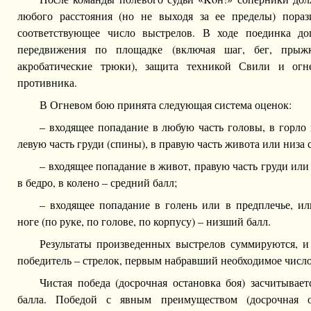
любого расстояния (но не выходя за ее пределы) пораз
соответствующее число выстрелов. В ходе поединка д
передвижения по площадке (включая шаг, бег, прыж
акробатические трюки), защита техникой Свили и огн
противника.
В Огневом бою принята следующая система оценок:
– входящее попадание в любую часть головы, в горло
левую часть груди (спины), в правую часть живота или низа
– входящее попадание в живот, правую часть груди или
в бедро, в колено – средний балл;
– входящее попадание в голень или в предплечье, ил
ноге (по руке, по голове, по корпусу) – низший балл.
Результаты произведенных выстрелов суммируются, и 
победитель – стрелок, первым набравший необходимое число
Чистая победа (досрочная остановка боя) засчитывае
балла. Победой с явным преимуществом (досрочная ос