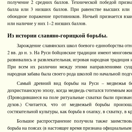
получение 2 средних баллов. Технической победой призна
балла или 3 низших баллов. При равенстве высших или 
обоюдное поражение противников. Ничьей признается вз
или наличие у них 1–2 низших баллов.
Из истории славяно-горицкой борьбы.
Зарождение славянских школ боевого единоборства отн
2 вв. до н. э. На Руси бойцовские традиции имеют многове
развивались и развлекательная, игровая народная традиция
При всем их различии между этими направлениями сущес
народная забава была своего рода школой по начальной подг
Самый древний вид борьбы на Руси – медвежья бо
дохристианскую эпоху, когда медведь считался тотемным ж
(Проводившиеся на поле ритуальные схватки были призван
духов.) Считается, что от медвежьей борьбы произо
состязательной культуры, как борьба в охапку, в схватку, в кр
Большое распространение получила также заимствов
борьба на поясах (в настоящее время признана официальным