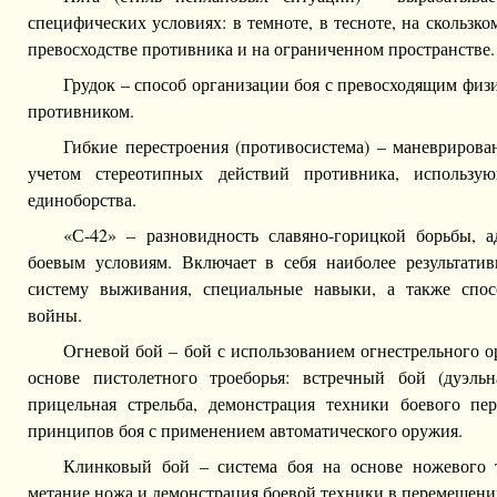
специфических условиях: в темноте, в тесноте, на скользк
превосходстве противника и на ограниченном пространстве.
Грудок – способ организации боя с превосходящим физич
противником.
Гибкие перестроения (противосистема) – маневрирова
учетом стереотипных действий противника, использ
единоборства.
«С-42» – разновидность славяно-горицкой борьбы, 
боевым условиям. Включает в себя наиболее результатив
систему выживания, специальные навыки, а также спос
войны.
Огневой бой – бой с использованием огнестрельного о
основе пистолетного троеборья: встречный бой (дуэльн
прицельная стрельба, демонстрация техники боевого пе
принципов боя с применением автоматического оружия.
Клинковый бой – система боя на основе ножевого т
метание ножа и демонстрация боевой техники в перемещени