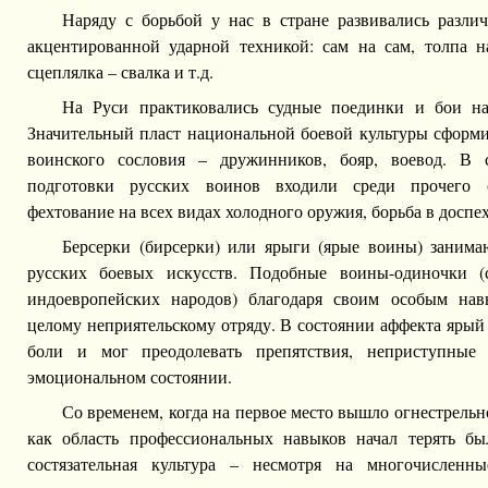
Наряду с борьбой у нас в стране развивались разли
акцентированной ударной техникой: сам на сам, толпа на
сцеплялка – свалка и т.д.
На Руси практиковались судные поединки и бои на 
Значительный пласт национальной боевой культуры сформи
воинского сословия – дружинников, бояр, воевод. В 
подготовки русских воинов входили среди прочего с
фехтование на всех видах холодного оружия, борьба в доспеха
Берсерки (бирсерки) или ярыги (ярые воины) занима
русских боевых искусств. Подобные воины-одиночки (
индоевропейских народов) благодаря своим особым нав
целому неприятельскому отряду. В состоянии аффекта ярый
боли и мог преодолевать препятствия, неприступные
эмоциональном состоянии.
Со временем, когда на первое место вышло огнестрель
как область профессиональных навыков начал терять бы
состязательная культура – несмотря на многочисленн