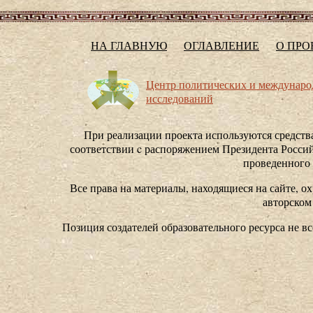
НА ГЛАВНУЮ
ОГЛАВЛЕНИЕ
О ПРО
Центр политических и междунар
исследований
При реализации проекта используются средства
соответствии c распоряжением Президента Россий
проведенного
Все права на материалы, находящиеся на сайте, ох
авторском
Позиция создателей образовательного ресурса не в