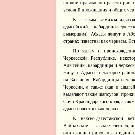
вполне правомерно рассматриват
условий проживания и общих черт
К языкам абхазско-адыгс
адыгейский, кабардино-черке
вымершим). Абхазы живут в Абх
странах известны как черкесы. Ест
По языку и происхождени
Черкесской Республике, некот
Адыгейцы, кабардинцы и черкесы
живут в Адыгее, некоторых район
на Балканах. Кабардинцы и чер
Черкесии, а также (как и адыг
выделяют также шапсугов, прожи
Сочи Краснодарского края, а такж
адыги известны как черкесы.
К нахско-дагестанской ве
Вайнахские — языки чеченцев, ин
они сконцентрированы в единств