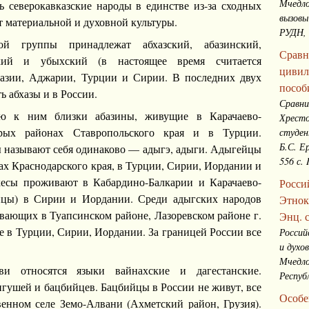
Мчедло
ь северокавказские народы в единстве из-за сходных
вызовы
 материальной и духовной культуры.
РУДН, 
кой группы принадлежат абхазский, абазинский,
Сравн
сский и убыхский (в настоящее время считается
цивил
азии, Аджарии, Турции и Сирии. В последних двух
пособ
ь абхазы и в России.
Сравни
ю к ним близки абазины, живущие в Карачаево-
Хресто
орых районах Ставропольского края и в Турции.
студент
Б.С. Е
 называют себя одинаково — адыгэ, адыги. Адыгейцы
556 с.
ах Краснодарского края, в Турции, Сирии, Иордании и
кесы проживают в Кабардино-Балкарии и Карачаево-
Росси
ейцы) в Сирии и Иордании. Среди адыгских народов
Этнок
вающих в Туапсинском районе, Лазоревском районе г.
Энц. 
е в Турции, Сирии, Иордании. За границей России все
Россий
и духо
Мчедлов
тви относятся языки вайнахские и дагестанские.
Респуб
гушей и бацбийцев. Бацбийцы в России не живут, все
Особе
енном селе Земо-Алвани (Ахметский район, Грузия).