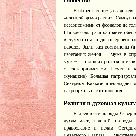
В общественном укладе север
«военной демократии». Самоупр
независимыми от феодалов не тол
Широко был распространен обычай
в чужую семью до совершенноле
народов были распространены (и
избегания: женой — мужа в опр
мужем — старших родственников 
с гостеприимством. Почти в 
(кунацкие). Большая патриарха
Северном Кавказе преобладает м
патриархальные отношения.
Религия и духовная культ
В древности народы Северн
духам мест, явлений природы.
православие и ислам. Сегодн
Северного Кавказа — мусульман