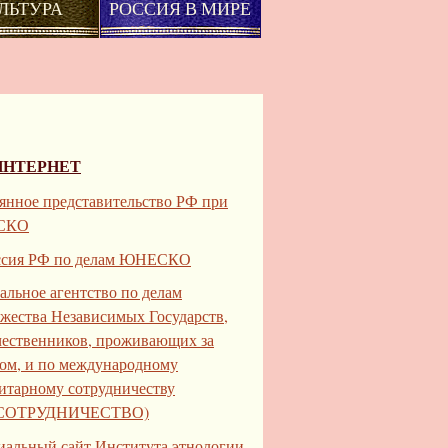
ЛЬТУРА
РОССИЯ В МИРЕ
ИНТЕРНЕТ
янное представительство РФ при
СКО
ссия РФ по делам ЮНЕСКО
альное агентство по делам
жества Независимых Государств,
чественников, проживающих за
ом, и по международному
итарному сотрудничеству
СОТРУДНИЧЕСТВО)
альный сайт Института этнологии