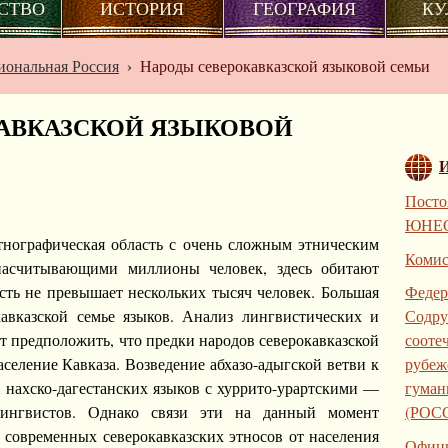
СТВО
ИСТОРИЯ
ГЕОГРАФИЯ
КУ
иональная Россия
›
Народы северокавказской языковой семьи
АВКАЗСКОЙ ЯЗЫКОВОЙ
Посто
ЮНЕ
тнографическая область с очень сложным этническим
Коми
 насчитывающими миллионы человек, здесь обитают
Федер
сть не превышает нескольких тысяч человек. Большая
Содру
авказской семье языков. Анализ лингвистических и
сооте
т предположить, что предки народов северокавказской
рубеж
селение Кавказа. Возведение абхазо-адыгской ветви к
гуман
ь нахско-дагестанских языков с хуррито-урартскими —
(РОС
ингвистов. Однако связи эти на данный момент
 современных северокавказских этносов от населения
Офици