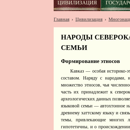
ЦИВИЛИЗАЦИЯ
ГОСУДАР
Главная
›
Цивилизация
›
Много­нац
НАРОДЫ СЕВЕРОК
СЕМЬИ
Формирование этносов
Кавказ — особая историко-э
составом. Наряду с народами,
множество этносов, чья численно
часть их принадлежит к северок
археологических данных позволяе
языковой семьи — автохтонное на
древнему хаттскому языку и связ
темы, привлекающие многих л
гипотетичны, и о происхождении