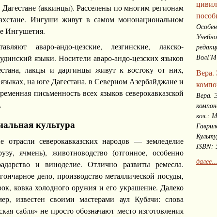
цивил
в Дагестане (аккинцы). Расселены по многим регионам
пособ
захстане. Ингуши живут в самом мононациональном
Особен
е Ингушетия.
Учебно
авляют аваро-андо-цезские, лезгинские, лакско-
редакц
ВолГМУ
 удинский языки. Носители аваро-андо-цезских языков
стана, лакцы и даргинцы живут к востоку от них,
Вера.
языках, на юге Дагестана, в Северном Азербайджане и
компо
ременная письменность всех языков северокавказской
Вера. 
.
компон
кол.: 
иальная культура
Гаврило
Культу
е отрасли северокавказских народов — земледелие
ISBN: 
узу, ячмень), животноводство (отгонное, особенно
далее..
радарство и виноделие. Отлично развиты ремесла.
гончарное дело, производство металлической посуды,
рок, ковка холодного оружия и его украшение. Далеко
мер, известен своими мастерами аул Кубачи: слова
кая сабля» не просто обозначают место изготовления