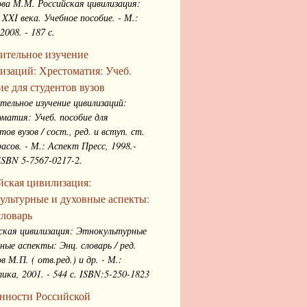
ва М.М. Российская цивилизация:
 XXI века. Учебное пособие. - М.:
2008. - 187 с.
ительное изучение
изаций: Хрестоматия: Учеб.
ие для студентов вузов
тельное изучение цивилизаций:
матия: Учеб. пособие для
ов вузов / сост., ред. и вступ. ст.
расов. - М.: Аспект Пресс, 1998.-
 ISBN 5-7567-0217-2.
йская цивилизация:
ультурные и духовные аспекты:
словарь
ская цивилизация: Этнокультурные
вные аспекты: Энц. словарь / ред.
 М.П. ( отв.ред.) и др. - М.:
лика, 2001. - 544 с. ISBN:5-250-1823
нности Российской