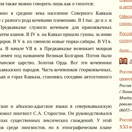
дня также можно говорить лишь как о гипотезе.
и ант
нно в средние века население Северного Кавказа
Офици
с разного рода кочевыми племенами. В I тыс. до н.э. и
социо
редкавказье служило кочевьем для ираноязычных
Росси
атем аланов. В IV в. на Кавказ пришли гунны, за ними
сотру
ров. В V в. их сменили новые тюрки-сабиры. В VI в.
. В начале VII в. в Предкавказье возникает мощная
далее..
лемен под названием Великая Болгария. Потом были
ланское царство, Золотая Орда. Все эти кочевники
кавказских народов. Часть кочевников (тюркоязычных,
Росси
ях и горах Кавказа, становясь соседями автохтонного
цивил
Россия
/ Логи
Мчедло
револю
ские и абхазско-адыгские языки в северокавказскую
06055-
ложил лингвист С.А. Старостин. Он руководствовался
Росси
ппах существенных лексических схождений. У этой
XXI в
ов среди лингвистов, но в этнографическом плане