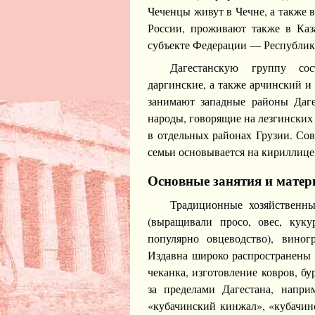
Чеченцы живут в Чечне, а также 
России, проживают также в Ка
субъекте Федерации — Республик
Дагестанскую группу сост
даргинские, а также арчинский и
занимают западные районы Даге
народы, говорящие на лезгинских 
в отдельных районах Грузии. Сов
семьи основывается на кириллице
Основные занятия и матер
Традиционные хозяйственны
(выращивали просо, овес, кукур
популярно овцеводство), виног
Издавна широко распространены 
чеканка, изготовление ковров, бу
за пределами Дагестана, напри
«кубачинский кинжал», «кубачинс