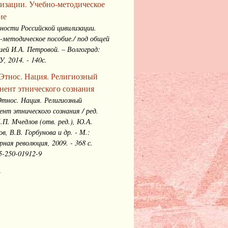
изации. Учебно-методическое
ие
ности Российской цивилизации.
-методическое пособие./ под общей
ией И.А. Петровой. – Волгоград:
, 2014. - 140с.
 Этнос. Нация. Религиозный
нент этнического сознания
Этнос. Нация. Религиозный
ент этнического сознания / ред.
М.П. Мчедлов (отв. ред.), Ю.А.
в, В.В. Горбунова и др. - М.:
рная революция, 2009. - 368 с.
5-250-01912-9
.