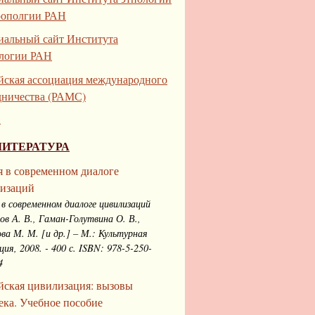
рополгии РАН
альный сайт Института
логии РАН
йская ассоциация международного
дничества (РАМС)
.
ЛИТЕРАТУРА
я в современном диалоге
изаций
 в современном диалоге цивилизаций
нов А. В., Гаман-Голутвина О. В.,
ва М. М. [и др.] – М.: Культурная
ция, 2008. - 400 с. ISBN: 978-5-250-
4
йская цивилизация: вызовы
ека. Учебное пособие