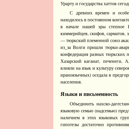
Урарту и государства хаттов сего
С древних времен и особе
находилось в постоянном контакте 
в начале нашей эры степное П
киммерийцев, скифов, сарматов, з
— тюркский племенной союз акаци
из_за Волги пришли тюрки-авары
конфедерация разных тюркских п
Хазарский каганат, печенеги, А
влияли на язык и культуру северо
ираноязычных) оседала в предгорь
населения.
Языки и письменность
Объединить нахско-дагестан
языковую семью (надсемью) пред
наличием в этих языковых гру
гипотезы достаточно противник