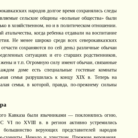
окавказских народов долгое время сохранялись следы
авляемые сельские общины «вольные общества» были
ько в хозяйственном, но и в политическом отношении.
 аталычества, когда ребенка отдавали на воспитание
тия. Не менее широко среди всех северокавказских
 отчасти сохраняются по сей день) различные обычаи
еделенных ситуациях и его старших родственников,
жены и т.п. Огромную силу имеют обычаи, связанные
каждом доме есть специальные гостевые комнаты
льная семья разрушилась к концу XIX в. Теперь на
алая семья, в которой, правда, по-прежнему сильны
ура
ого Кавказа были язычниками — поклонялись огню,
 С VI по XVIII в. в регион активно устремились
я большинство верующих представителей народов
е-сунниты. Немало и христиан. Прежние верования,