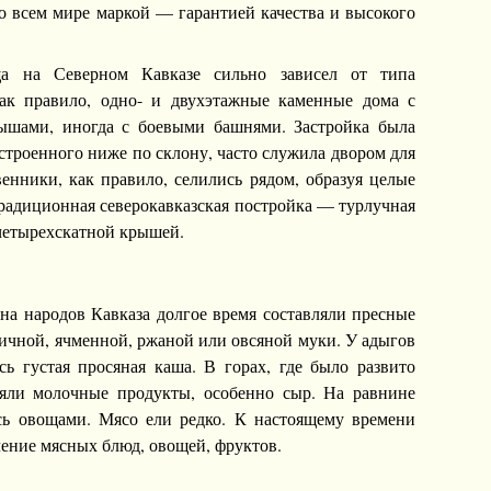
о всем мире маркой — гарантией качества и высокого
а на Северном Кавказе сильно зависел от типа
как правило, одно- и двухэтажные каменные дома с
ышами, иногда с боевыми башнями. Застройка была
строенного ниже по склону, часто служила двором для
енники, как правило, селились рядом, образуя целые
радиционная северокавказская постройка — турлучная
 четырехскатной крышей.
на народов Кавказа долгое время составляли пресные
ичной, ячменной, ржаной или овсяной муки. У адыгов
сь густая просяная каша. В горах, где было развито
ляли молочные продукты, особенно сыр. На равнине
сь овощами. Мясо ели редко. К настоящему времени
ение мясных блюд, овощей, фруктов.