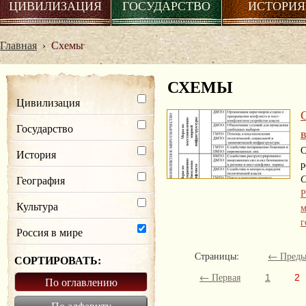
ЦИВИЛИЗАЦИЯ
ГОСУДАРСТВО
ИСТОРИЯ
Главная
›
Схемы
СХЕМЫ
Цивилизация
Государство
С
История
р
С
География
Р
Культура
м
г
Россия в мире
Страницы:
← Преды
СОРТИРОВАТЬ:
← Первая
1
2
По оглавлению
По алфавиту